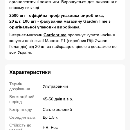
органолептичні показники. Вирощується для вживання в
свіжому вигляді.
2500 шт - офіційна проф.упаковка виробника,
20 шт, 100 шт - фасування магазину GardenTime з
оригінальної упаковки виробника.
Інтернет-магазин
Gardentime
пропонує купити насіння
капусти пекінської Маноко F1
(виробник Rijk Zwaan,
Голандія) від 20 шт за найкращою ціною з доставкою по
всій Україні.
Характеристики
Термін
Ультраранній
дозрівання
Вегетаційний
45-50 днів в.в.р.
період
Колір плоду
Світло-зелений
Середня вага
До 1,5 кг
Стійкість до
HR: Foc