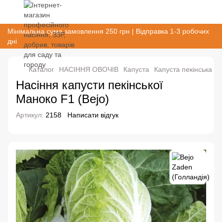
Мінімальна сума замовлення 250 грн | Відправка 1-3 робочих
дні
Каталог
НАСІННЯ ОВОЧІВ
Капуста
Капуста пекінська
К
Насіння капусти пекінської
Маноко F1 (Bejo)
Артикул:
2158
Написати відгук