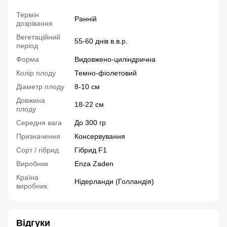
Термін
Ранній
дозрівання
Вегетаційний
55-60 днів в.в.р.
період
Форма
Видовжено-циліндрична
Колір плоду
Темно-фіолетовий
Діаметр плоду
8-10 см
Довжина
18-22 см
плоду
Середня вага
До 300 гр
Призначення
Консервування
Сорт / гібрид
Гібрид F1
Виробник
Enza Zaden
Країна
Нідерланди (Голландія)
виробник
Відгуки