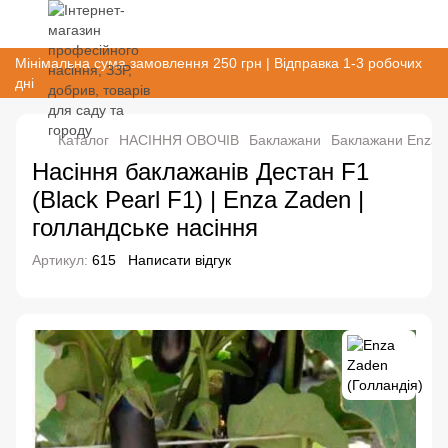
Мінімальна сума замовлення 250 грн | Відправка 1-3 робочих
дні
Каталог
НАСІННЯ ОВОЧІВ
Баклажани
Баклажани Enza Z
Насіння баклажанів Дестан F1
(Black Pearl F1) | Enza Zaden |
голландське насіння
Артикул:
615
Написати відгук