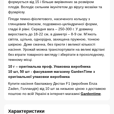
формується від 15 і більше вирівняних за розміром
плодів. Володіє сильним імунітетом до вірусу мозаїки та
фузаріозу.
Плоди темно-фіолетового, насиченого кольору з
глянцевим блиском, подовжено-циліндричної форми,
гладкі й рівні. Середня вага – 250-300 г. У довжину
виростають до 18-22 см, в діаметрі – 8-9 см. М'якоть
світла, щільна, однорідна, захищена пружною, тонкою
шкіркою. Дуже смачна, без гіркоти і великої кількості
насіння. Урожай можна транспортувати на великі відстані
без втрати товарного вигляду і зберігати в прохолодному,
темному місці.
10 г – оригінальна проф. Упаковка виробника
10 шт, 50 шт - фасування магазину GardenTime з
оригінальної упаковки виробника
Купити насіння баклажану Дестан F1 (виробник Enza
Zaden, Голландія) від 10 шт за низькою ціною з доставкою
поштою по всій Україні в інтернет-магазині
Gardentime
.
Характеристики