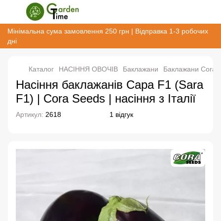
Мінімальна сума замовлення 250 грн | Відправка 1-3 робочих
дні
Каталог
НАСІННЯ ОВОЧІВ
Баклажани
Баклажани Cora S
Насіння баклажанів Сара F1 (Sara
F1) | Cora Seeds | насіння з Італії
Артикул:
2618
1 відгук