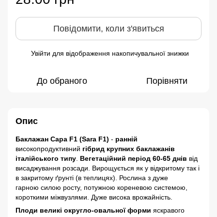
Повідомити, коли з'явиться
Увійти
для відображення накопичувальної знижки
%
До обраного
Порівняти
Опис
Баклажан Сара F1 (Sara F1)
-
ранній
високопродуктивний
гібрид крупних баклажанів
італійського типу
.
Вегетаційний період 60-65 днів
від
висаджування розсади. Вирощується як у відкритому так і
в закритому ґрунті (в теплицях). Рослина з дуже
гарною силою росту, потужною кореневою системою,
короткими міжвузлями. Дуже висока врожайність.
Плоди великі округло-овальної форми
яскравого