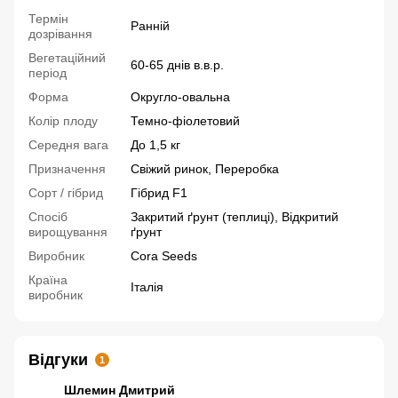
Термін
Ранній
дозрівання
Вегетаційний
60-65 днів в.в.р.
період
Форма
Округло-овальна
Колір плоду
Темно-фіолетовий
Середня вага
До 1,5 кг
Призначення
Свіжий ринок, Переробка
Сорт / гібрид
Гібрид F1
Спосіб
Закритий ґрунт (теплиці), Відкритий
вирощування
ґрунт
Виробник
Cora Seeds
Країна
Італія
виробник
Відгуки
1
Шлемин Дмитрий