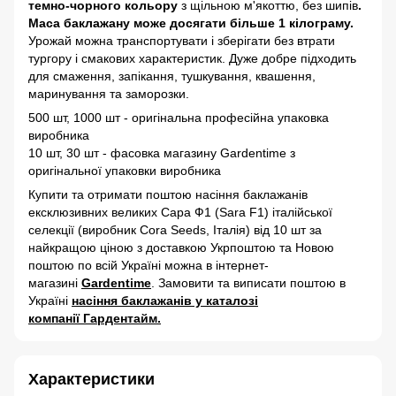
темно-чорного кольору
з щільною м'якоттю, без шипів
.
Маса баклажану може досягати більше 1 кілограму.
Урожай можна транспортувати і зберігати без втрати
тургору і смакових характеристик. Дуже добре підходить
для смаження, запікання, тушкування, квашення,
маринування та заморозки.
500 шт, 1000 шт - оригінальна професійна упаковка
виробника
10 шт, 30 шт - фасовка магазину Gardentime з
оригінальної упаковки виробника
Купити та отримати поштою насіння баклажанів
ексклюзивних великих Сара Ф1 (Sara F1) італійської
селекції (виробник Cora Seeds, Італія) від 10 шт за
найкращою ціною з доставкою Укрпоштою та Новою
поштою по всій Україні можна в інтернет-
магазині
Gardentime
. Замовити та виписати поштою в
Україні
насіння баклажанів у каталозі
компанії Гардентайм.
Характеристики