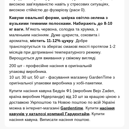
високою зав'язуваністю навіть у стресових ситуаціях,
високою стійкістю до фузаріозу (раси 0).
Кавуни овальної форми, шкірка світло-зелена з
вузькими темними полосками. Набирають до 8-10
кг ваги.
М'якоть червона, солодка та хрумка, з
маленьким насінням. Дуже цукриста, соковита і
ароматна,
містить 11-12% цукру
. Добре
транспортується та зберігає смакові якості протягом 1-2
місяців при дотриманні температурного режиму.
Вирощується для вживання у свіжому вигляді.
200 шт - професійне насіння в оригінальній
упаковці виробника.
10 шт, 30 шт, 50 шт - фасування магазину GardenTime з
оригінальної упаковки виробника у хобі-пакетики.
Купити насіння кавуна Бедуін Ф1 (виробник Bejo Zaden,
країна виробник Нідерланди) від 10 шт за кращою ціною з
доставкою Укрпоштою та Новою поштою по всій Україні
можна в інтернет-магазині
Gardentime
. Купити
насіння
кавунів у каталозі компанії Гардентайм
.
Купити
насіння кавуна. Виписати насіння поштою.