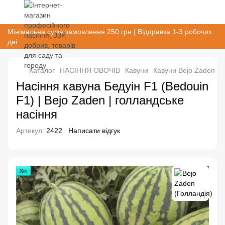
Мінімальна сума замовлення 250 грн | Відправка 1-3 робочих
дні
Каталог
НАСІННЯ ОВОЧІВ
Кавуни
Кавуни Bejo Zaden (Г
Насіння кавуна Бедуін F1 (Bedouin
F1) | Bejo Zaden | голландське
насіння
Артикул:
2422
Написати відгук
Хіт