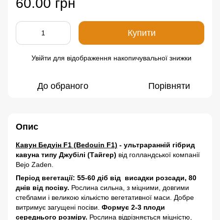
60.00 грн
Купити
Увійти
для відображення накопичувальної знижки
%
До обраного
Порівняти
Опис
Кавун Бедуін F1 (Bedouin F1)
- ультраранній гібрид
кавуна типу Джубілі (Тайгер)
від голландської компанії
Bejo Zaden.
Період вегетації: 55-60 діб від висадки розсади, 80
днів від посіву.
Рослина сильна, з міцними, довгими
стеблами і великою кількістю вегетативної маси. Добре
витримує загущені посіви.
Формує 2-3 плоди
середнього розміру.
Рослина відрізняється міцністю,