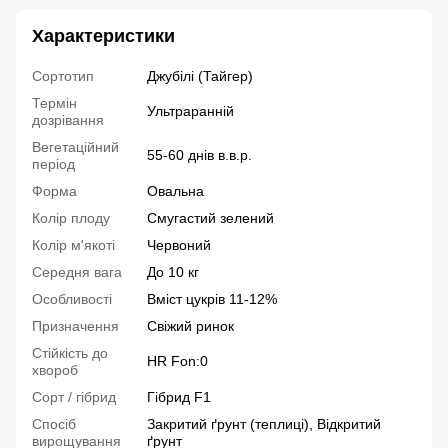
Характеристики
Сортотип
Джубілі (Тайгер)
Термін
Ультраранній
дозрівання
Вегетаційний
55-60 днів в.в.р.
період
Форма
Овальна
Колір плоду
Смугастий зелений
Колір м'якоті
Червоний
Середня вага
До 10 кг
Особливості
Вміст цукрів 11-12%
Призначення
Свіжий ринок
Стійкість до
HR Fon:0
хвороб
Сорт / гібрид
Гібрид F1
Спосіб
Закритий ґрунт (теплиці), Відкритий
вирощування
ґрунт