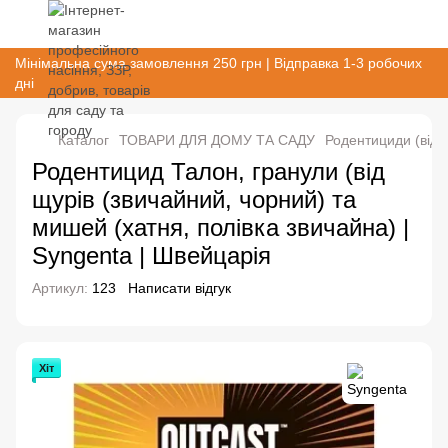
Мінімальна сума замовлення 250 грн | Відправка 1-3 робочих
дні
Каталог
ТОВАРИ ДЛЯ ДОМУ ТА САДУ
Родентициди (від г
Родентицид Талон, гранули (від
щурів (звичайний, чорний) та
мишей (хатня, полівка звичайна) |
Syngenta | Швейцарія
Артикул:
123
Написати відгук
Хіт