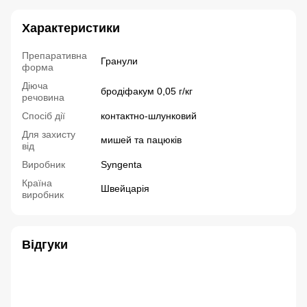
Характеристики
Препаративна
Гранули
форма
Діюча
бродіфакум 0,05 г/кг
речовина
Спосіб дії
контактно-шлунковий
Для захисту
мишей та пацюків
від
Виробник
Syngenta
Країна
Швейцарія
виробник
Відгуки