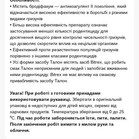
• Містить бродіфакум — антикоагулянт ІІ покоління, який
відзначається високою ефективністю в боротьбі з різними
видами гризунів
• Більш висока ефективність препарату означає
застосування меншої кількості родентициду для
досягнення вищого рівня контролю чисельності гризунів,
що дозволяє скоротити вплив на нецільові організми
• Ефективний проти резистентних популяцій гризунів
порівняно з іншими класами родентицидів
• Усі форми засобу Талон містять засіб Bitrex, що робить
смак Талон неприємним для людей і запобігає вживанню
ними родентициду. Bitrex не має впливу на смакову
привабливість засобу Талон.
Увага! При роботі з готовими принадами
використовувати рукавиці.
Зберігати в оригінальній
упаковці в недоступних для дітей місцях, окремо від
харчових продуктів. Температура зберігання від 0 до 25
⁰С.
Під час роботи забороняється їсти, пити, палити.
Після закінчення робіт вимити з милом руки та
обличчя.