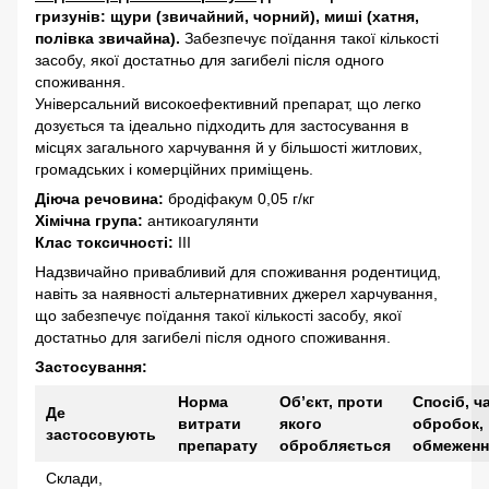
гризунів: щури (звичайний, чорний), миші (хатня,
полівка звичайна).
Забезпечує поїдання такої кількості
засобу, якої достатньо для загибелі після одного
споживання.
Універсальний високоефективний препарат, що легко
дозується та ідеально підходить для застосування в
місцях загального харчування й у більшості житлових,
громадських і комерційних приміщень.
Діюча речовина:
бродіфакум 0,05 г/кг
Хімічна група:
антикоагулянти
Клас токсичності:
ІІІ
Надзвичайно привабливий для споживання родентицид,
навіть за наявності альтернативних джерел харчування,
що забезпечує поїдання такої кількості засобу, якої
достатньо для загибелі після одного споживання.
Застосування:
Норма
Об’єкт, проти
Спосіб, ч
Де
витрати
якого
обробок,
застосовують
препарату
обробляється
обмеженн
Склади,