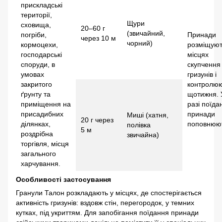
прискладські
території,
Щури
сховища,
20–60 г
(звичайний,
погріби,
Принади
через 10 м
чорний)
кормоцехи,
розміщуют
господарські
місцях
споруди, в
скупчення
умовах
гризунів і
закритого
контролю
ґрунту та
щотижня. 
приміщення на
разі поїда
присадибних
принади
Миші (хатня,
20 г через
ділянках,
поповнюю
полівка
5 м
роздрібна
звичайна)
торгівля, місця
загального
харчування.
Особливості застосування
Гранули Талон розкладають у місцях, де спостерігається
активність гризунів: вздовж стін, перегородок, у темних
кутках, під укриттям. Для запобігання поїдання принади