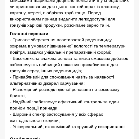
свійськими тваринами доцільно помістити її у спеціальних
чи пристосованих для цього контейнерах із пластику,
картону, жерсті, в обрізках труб тощо. Перед
використанням принад видалити легкодоступні для
гризунів харчові продукти, розсипане зерно та ін.
Головні переваги
- Тривале збереження властивостей родентициду,
зокрема в умовах підвищенної вологості та температури
повітря, завдяки унікальній препаративній формі;
- Високоякісна злакова основа та низка смакових добавок
забезпечують найвищий показник привабливості для
гризунів серед інших родентицидів;
- Привабливий для споживання навіть за наявності
альтернативних джерел харчування;
- Рівномірний розподіл діючої речовини по восковому
брикеті;
- Надійний: забезпечує ефективний контроль за один
прийом порції принади;
- Широкий спектр застосування у всіх сферах
життєдіяльності людини;
- Універсальний, економічний та зручний у використанні.
Особливості: