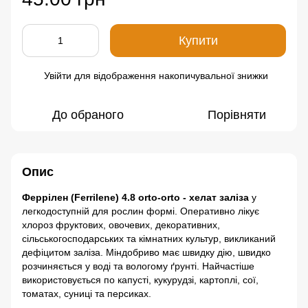
Купити
Увійти
для відображення накопичувальної знижки
%
До обраного
Порівняти
Опис
Феррілен (Ferrilene) 4.8 orto-orto - хелат заліза
у
легкодоступній для рослин формі.
Оперативно лікує
хлороз фруктових, овочевих, декоративних,
сільськогосподарських та кімнатних культур, викликаний
дефіцитом заліза. Міндобриво має швидку дію, швидко
розчиняється у воді та вологому ґрунті. Найчастіше
використовується по капусті, кукурудзі, картоплі, сої,
томатах, суниці та персиках.