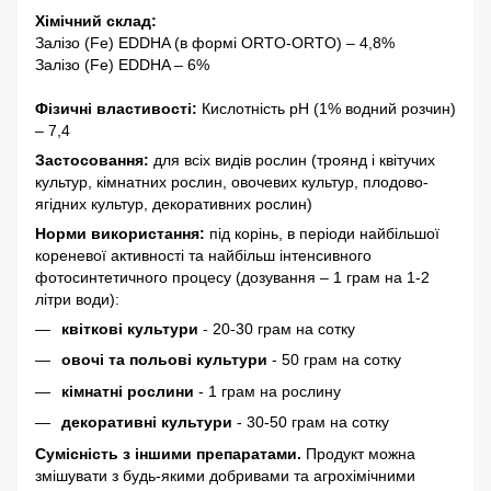
Хімічний склад:
Залізо (Fe) EDDHA (в формі ORTO-ORTO) – 4,8%
Залізо (Fe) EDDHA – 6%
Фізичні властивості:
Кислотність pH (1% водний розчин)
– 7,4
Застосовання:
для всіх видів рослин (троянд і квітучих
культур, кімнатних рослин, овочевих культур, плодово-
ягідних культур, декоративних рослин)
Норми використання:
під корінь, в періоди найбільшої
кореневої активності та найбільш інтенсивного
фотосинтетичного процесу (дозування – 1 грам на 1-2
літри води):
квіткові культури
- 20-30 грам на сотку
овочі та польові культури
- 50 грам на сотку
кімнатні рослини
- 1 грам на рослину
декоративні культури
- 30-50 грам на сотку
Сумісність з іншими препаратами.
Продукт можна
змішувати з будь-якими добривами та агрохімічними