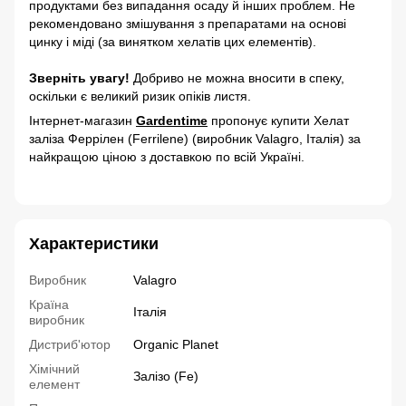
продуктами без випадання осаду й інших проблем. Не
рекомендовано змішування з препаратами на основі
цинку і міді (за винятком хелатів цих елементів).
Зверніть увагу!
Добриво не можна вносити в спеку,
оскільки є великий ризик опіків листя.
Інтернет-магазин
Gardentime
пропонує купити Хелат
заліза Феррілен (Ferrilene) (виробник Valagro, Італія) за
найкращою ціною з доставкою по всій Україні.
Характеристики
Виробник
Valagro
Країна
Італія
виробник
Дистриб'ютор
Organiс Planet
Хімічний
Залізо (Fe)
елемент