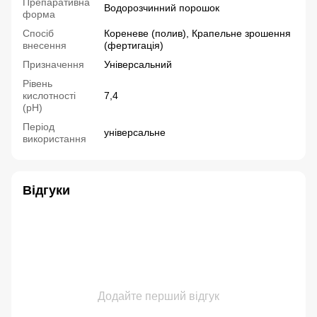
Препаративна
Водорозчинний порошок
форма
Спосіб
Кореневе (полив), Крапельне зрошення
внесення
(фертигація)
Призначення
Універсальний
Рівень
кислотності
7,4
(рН)
Період
універсальне
використання
Відгуки
Додайте перший відгук