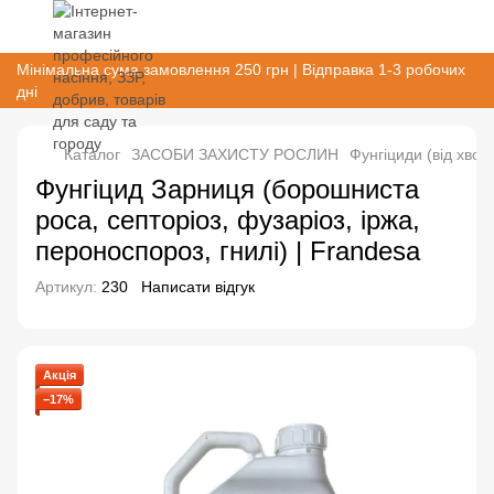
Мінімальна сума замовлення 250 грн | Відправка 1-3 робочих
дні
Каталог
ЗАСОБИ ЗАХИСТУ РОСЛИН
Фунгіциди (від хвор
Фунгіцид Зарниця (борошниста
роса, септоріоз, фузаріоз, іржа,
пероноспороз, гнилі) | Frandesa
Артикул:
230
Написати відгук
Акція
−17%