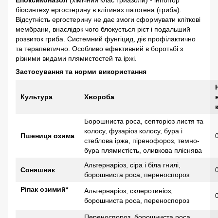
Епоксиконазол
(хімічний клас триазоли) - інгібітор
біосинтезу ергостерину в клітинах патогена (гриба).
Відсутність ергостерину не дає змоги сформувати кліткові
мембрани, внаслідок чого блокується ріст і подальший
розвиток гриба. Системний фунгіцид, діє профілактично
та терапевтично. Особливо ефективний в боротьбі з
різними видами плямистостей та іржі.
Застосування та норми використання
Культура
Хвороба
Борошниста роса, септоріоз листя та
колосу, фузаріоз колосу, бура і
Пшениця озима
стеблова іржа, піренофороз, темно-
бура плямистість, оливкова пліснява
Альтернаріоз, сіра і біла гнилі,
Соняшник
борошниста роса, переноспороз
Ріпак озимий*
Альтернаріоз, склеротиніоз,
борошниста роса, переноспороз
Переноспороз, борошниста роса,