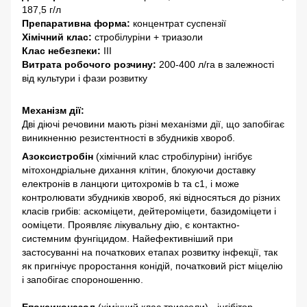
187,5 г/л
Препаративна форма:
концентрат суспензії
Хімічний клас:
стробілуріни + триазоли
Клас небезпеки:
ІІІ
Витрата робочого розчину:
200-400 л/га в залежності
від культури і фази розвитку
Механізм дії:
Дві діючі речовини мають різні механізми дії, що запобігає
виникненню резистентності в збудників хвороб.
Азоксистробін
(хімічний клас стробілуріни) інгібує
мітохондріальне дихання клітин, блокуючи доставку
електронів в ланцюги цитохромів b та с1, і може
контролювати збудників хвороб, які відносяться до різних
класів грибів: аскоміцети, дейтероміцети, базидоміцети і
ооміцети. Проявляє лікувальну дію, є контактно-
системним фунгіцидом. Найефективніший при
застосуванні на початкових етапах розвитку інфекції, так
як пригнічує проростання конідій, початковий ріст міцелію
і запобігає спороношенню.