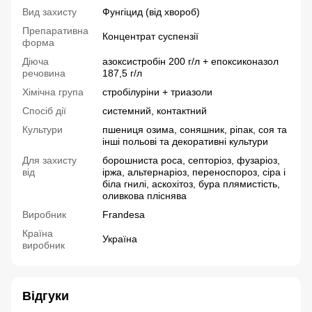
Вид захисту
Фунгіцид (від хвороб)
Препаративна
Концентрат суспензії
форма
Діюча
азоксистробін 200 г/л + епоксиконазол
речовина
187,5 г/л
Хімічна група
стробілуріни + триазоли
Спосіб дії
системний, контактний
Культури
пшениця озима, соняшник, ріпак, соя та
інші польові та декоративні культури
Для захисту
борошниста роса, септоріоз, фузаріоз,
від
іржа, альтернаріоз, переноспороз, сіра і
біла гнилі, аскохітоз, бура плямистість,
оливкова пліснява
Виробник
Frandesa
Країна
Україна
виробник
Відгуки