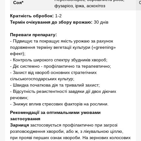
Соя*
фузаріоз, іржа, аскохітоз
Кратність обробок:
1-2
Термін очікування до збору врожаю:
30 днів
Переваги препарату:
- Підвищує та покращує якість урожаю за рахунок
подовження терміну вегетації культури («greening»
ефект);
- Контроль широкого спектру збудників хвороб;
- Діє системно - профілактично та терапевтично;
- Захист від хвороб основних стратегічних
сільськогосподарських культур;
- Швидка початкова дія та тривалий захист;
- Відсутність резистентності завдяки дії двох діючих
речовин;
- Знижує вплив стресових факторів на рослини.
Рекомендації за оптимальними умовами
застосування
Зарниця
застосовується профілактично при загрозі
розповсюдження хвороби, або ж, з лікувальною ціллю,
при прояві перших ознак хвороби. На зернових колосових