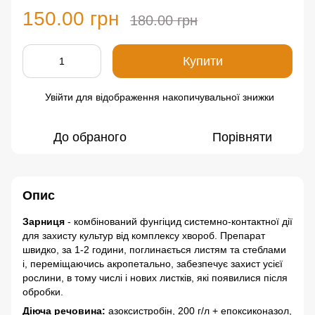
150.00 грн
180.00 грн
Купити
Увійти
для відображення накопичувальної знижки
%
До обраного
Порівняти
Опис
Зарниця
- комбінований фунгіцид системно-контактної дії
для захисту культур від комплексу хвороб. Препарат
швидко, за 1-2 години, поглинається листям та стеблами
і, переміщаючись акропетально, забезпечує захист усієї
рослини, в тому числі і нових листків, які появилися після
обробки.
Діюча речовина:
азоксистробін, 200 г/л + епоксиконазол,