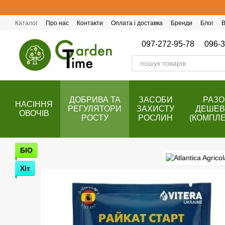
Перейти до основного контенту
Каталог
Про нас
Контакти
Оплата і доставка
Бренди
Блог
В
Публічний договір (оферта)
Програма лояльності
097-272-95-78
096-3
ДОБРИВА ТА
ЗАСОБИ
РАЗ
НАСІННЯ
РЕГУЛЯТОРИ
ЗАХИСТУ
ДЕШЕ
ОВОЧІВ
РОСТУ
РОСЛИН
(КОМПЛЕ
БІО
Хіт