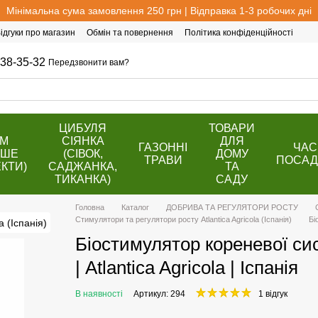
Мінімальна сума замовлення 250 грн | Відправка 1-3 робочих дні
ідгуки про магазин
Обмін та повернення
Політика конфіденційності
38-35-32
Передзвонити вам?
ЦИБУЛЯ
ТОВАРИ
ОМ
СІЯНКА
ДЛЯ
ГАЗОННІ
ЧАС
ВШЕ
(СІВОК,
ДОМУ
ТРАВИ
ПОСАД
КТИ)
САДЖАНКА,
ТА
ТИКАНКА)
САДУ
Головна
Каталог
ДОБРИВА ТА РЕГУЛЯТОРИ РОСТУ
Стимулятори та регулятори росту Atlantica Agricola (Іспанія)
Бі
Біостимулятор кореневої сис
| Atlantica Agricola | Іспанія
В наявності
Артикул: 294
1 відгук