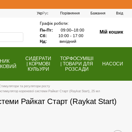
Порівняння
Укр
Рус
Бажання
Вхід
Графік роботи:
Пн-Пт:
09:00–18:00
Мій кошик
Сб:
10:00 - 17:00
Нд:
вихідний
СИДЕРАТИ
ТОРФОСУМІШІ
НИК
| КОРМОВІ
| ТОВАРИ ДЛЯ
НАСОСИ
КОВИЙ
КУЛЬУРИ
РОЗСАДИ
Стимулятори та регулятори росту
остимулятор кореневої системи Райкат Старт (Raykat Start), 25 мл
теми Райкат Старт (Raykat Start)