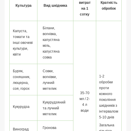
витрат
Кратність
Культура
Вид шкідника
на 1
обробок
сотку
Білани,
Капуста,
вогнівка,
томати та
капустяна
інші овочеві
міль,
культури,
капустяна
квіти
совка
Буряк,
Совки,
1-2
соняшник,
вогнівки,
обробки
люцерна,
лучний
проти
соя, горох
метелик
35-70
кожного
мл / 2-
покоління
Кукурудзяний
4 л
шкідників з
Кукурудза
та лучний
води
інтервалом
метелик
5-10 днів
Загальна
Гронова
Виноград