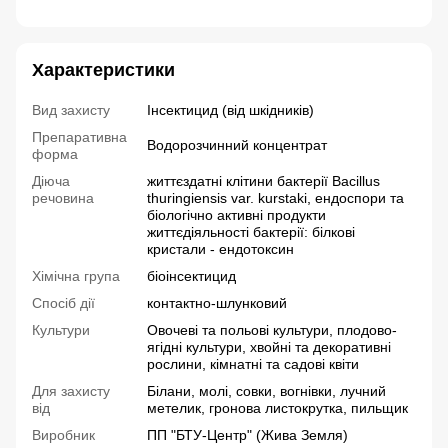
Характеристики
Вид захисту
Інсектицид (від шкідників)
Препаративна
Водорозчинний концентрат
форма
Діюча
життєздатні клітини бактерії Bacillus
речовина
thuringiensis var. kurstaki, ендоспори та
біологічно активні продукти
життєдіяльності бактерії: білкові
кристали - ендотоксин
Хімічна група
біоінсектицид
Спосіб дії
контактно-шлунковий
Культури
Овочеві та польові культури, плодово-
ягідні культури, хвойні та декоративні
рослини, кімнатні та садові квіти
Для захисту
Білани, молі, совки, вогнівки, лучний
від
метелик, гронова листокрутка, пильщик
Виробник
ПП "БТУ-Центр" (Жива Земля)