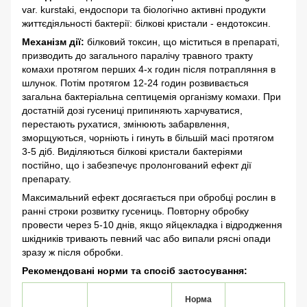
var. kurstaki, ендоспори та біологічно активні продукти
життєдіяльності бактерії: білкові кристали - ендотоксин.
Механізм дії:
білковий токсин, що міститься в препараті,
призводить до загального паралічу травного тракту
комахи протягом перших 4-х годин після потрапляння в
шлунок. Потім протягом 12-24 годин розвивається
загальна бактеріальна септицемія організму комахи. При
достатній дозі гусениці припиняють харчуватися,
перестають рухатися, змінюють забарвлення,
зморщуються, чорніють і гинуть в більшій масі протягом
3-5 діб. Виділяються білкові кристали бактеріями
постійно, що і забезпечує пролонгований ефект дії
препарату.
Максимальний ефект досягається при обробці рослин в
ранні строки розвитку гусениць. Повторну обробку
провести через 5-10 днів, якщо яйцекладка і відродження
шкідників тривають певний час або випали рясні опади
зразу ж після обробки.
Рекомендовані норми та спосіб застосування:
Норма