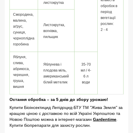
кількість
листокрутка
обробок в
період
Смородина,
вегетації
малина,
рослин:
Листокрутка,
аґрус,
2 - 4
вогнівка,
суниця,
пильщик
чорноплідна
горобина
Яблуня,
слива,
Яблунева і
35-70
абрикоса,
плодова міль,
мл / 4-
черешня,
американський
6 л
груша,
білий метелик
води
вишня
Остання обробка – за 5 днів до збору урожаю!
Купити Біоінсектицид Лепідоцид-БТУ ТМ "Жива Земля" за
кращою ціною с доставкою по всій Україні Укрпоштою та
Новою Поштою можна в інтернет-магазин
Gardentime
.
Купити біопрепарати для захисту рослин.