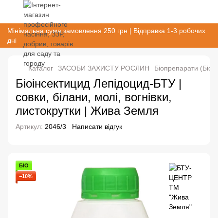
Мінімальна сума замовлення 250 грн | Відправка 1-3 робочих
дні
Каталог
ЗАСОБИ ЗАХИСТУ РОСЛИН
Біопрепарати (Біоз
Біоінсектицид Лепідоцид-БТУ |
совки, білани, молі, вогнівки,
листокрутки | Жива Земля
Артикул:
2046/3
Написати відгук
БІО
−10%