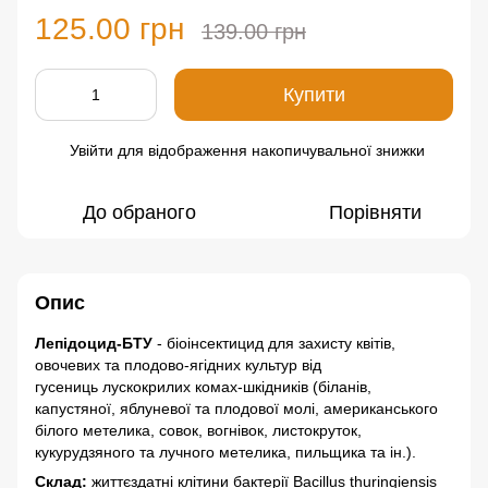
125.00 грн
139.00 грн
Купити
Увійти
для відображення накопичувальної знижки
%
До обраного
Порівняти
Опис
Лепідоцид-БТУ
- біоінсектицид для захисту квітів,
овочевих та плодово-ягідних культур від
гусениць лускокрилих комах-шкідників (біланів,
капустяної, яблуневої та плодової молі, американського
білого метелика, совок, вогнівок, листокруток,
кукурудзяного та лучного метелика, пильщика та ін.).
Склад:
життєздатні клітини бактерії Bacillus thuringiensis