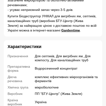
збагачене мікрофлорою та біологічно-активними
речовинами;
- усуває неприємний запах через 3-5 днів.
Купити Біодеструктор УНІКАЛ для вигрібних ям, септиків,
каналізаційних труб (виробник БТУ-Центр (Жива
Земля) за найкращою ціною з доставкою поштою по всій
Україні можна в інтернет-магазині
Gardentime
.
Характеристики
Призначення
Для септиків, Для вигрібних ям, Для
компосту, Для каналізаційних труб
Препаративна
Водорозчинний концентрат
форма
Діюча
комплекс ефективних мікроорганізмів та
речовина
ферментів
Хімічна група
мікробіологічне
Виробник
ПП "БТУ-Центр" (Жива Земля)
Країна
Україна
виробник