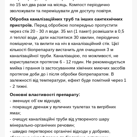
по 15 мл два рази на місяць. Компост періодично
зволожувати та перемішувати для доступу повітря.
Обробка каналізаційних труб та інших сантехнічних
пристроїв.
Перед обробкою попередньо пропустити
через стік 20 - 30 л води. 35 мл (1 пакет) розмішати в 0,5
л теплої води, дати настоятися 30 хвилин, періодично
помішуючи, та вилити на ніч в каналізаційний стік. Цієї
кількості біопрепарату вистачить для очищення 3 м
каналізаційної труби. Каналізацією, по можливості, не
користуватися протягом 6 - 12 годин. Не рекомендується
мийка і прання із застосуванням хімічних миючих засобів
протягом доби до і після обробки біопрепаратом. В
залежності від температури, ефект буде помітний через 1
- 2 тижні.
Основні властивості препарату:
- зменшує об´єм відходів;
- покращує дренаж у вуличних туалетах та вигрібних
ямах;
- очищує каналізаційні труби від утвореного шару
мінерально-органічних речовин;
- швидко перетворює органічні відходи у добриво,