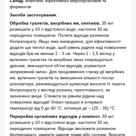
Склад:
комплекс ефективних мікроорганізмів та
ферментів
Засоби застосування.
Обробка туалетів, вигрібних ям, септиків.
35 мл
розмішати у 10 л відстояної води, настояти 30 хв,
періодично помішуючи. Полити відходи розчином
біопрепарату. Якщо яма зневоднена, для ефективності
додати ще теплої води, щоб рівень рідини над поверхнею
відходів був не менше 2 - 3 см. Через 1 - 1,5 місяці у
вуличних туалетах та вигрібних ямах покращується
дренаж, зменшується об’єм відходів, усувається
неприємний запах. Для продовження строку дії вигрібних
ям, вуличних туалетів та зменшення кількості послуг
асенізатора, рекомендується щомісяця вносити ½ пакета
біопрепарату у вигляді розчину, приготованого, як
зазначено вище. Стежити за рівнем рідини над
поверхнею відходів! Унікал працює в інтервалі
температур від 0 до 40 °C, оптимум дії – (25 - 35) °C.
Переробка органічних відходів у компост.
35 мл
розмішати у 10 л відстояної води, настояти 30 хв,
періодично помішуючи. Відходи зволожити розчином
біопрепарату, накрити шаром трави або соломи. Вносити