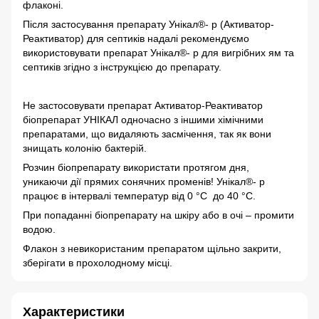
флаконі.
Після застосування препарату Унікал®- р (Активатор-
Реактиватор) для септиків надалі рекомендуємо
використовувати препарат Унікал®- р для вигрібних ям та
септиків згідно з інструкцією до препарату.
Не застосовувати препарат Активатор-Реактиватор
біопрепарат УНІКАЛ одночасно з іншими хімічними
препаратами, що видаляють засмічення, так як вони
знищать колонію бактерій.
Розчин біопрепарату використати протягом дня,
уникаючи дії прямих сонячних променів! Унікал®- р
працює в інтервалі температур від 0 °C до 40 °C.
При попаданні біопрепарату на шкіру або в очі – промити
водою.
Флакон з невикористаним препаратом щільно закрити,
зберігати в прохолодному місці.
Характеристики