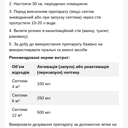
2. Настояти 30 хв, періодично помішуючи.
3. Перед внесенням препарату (якщо септик
зневоднений або при запуску септика) через стік
пропустити 10-20 л води.
4. Вилити розчин в каналізаційний стік (ванну, туалет,
раковину).
5. За добу до використання препарату бажано не
використовувати пральні та миючі засоби.
Рекомендовані норми витрат:
Об’єм
Активація (запуск) або реактивація
відходів
(перезапуск) септику
Септики
100 мл
4 м³
Септики
250 мл
6 м³
Септики
500 мл
12 м³
Вимірювати дозування препарату за допомогою мітки на