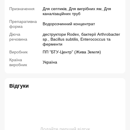
Призначення
Для септиків, Для вигрібних ям, Для
каналізаційних труб
Препаративна
Водорозчинний концентрат
форма
Діюча
деструктори Rodex, бактерії Arthrobacter
речовина
sp., Bacillus subtilis, Enterococcus та
ферменти
Виробник
ПП "БТУ-Центр" (Жива Земля)
Країна
Україна
виробник
Відгуки
Додайте перший відгук