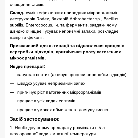
очищення стоків.
Склад:
суміш ефективних природних мікроорганізмів –
деструкторів Rodex, бактерій Arthrobacter sp., Bacillus
subtilis, Enterococcus, ін. та ферментів, завдяки чому
швидко очищає і усуває неприємні запахи, розкладає
папір та фекалії.
Призначений для активації та відновлення процесів
переробки відходів, пригнічення росту патогенних
мікроорганізмів.
Як діє препарат:
запускає септик (активує процеси переробки відходів)
швидко усуває неприємний запах
пригнічує ріст патогенних мікроорганізмів
працює в усіх видах септиків
працює в умовах обмеженого доступу кисню.
Засіб застосування:
1. Необхідну норму препарату розмішати в 5 л
нехлорованої води кімнатної температури.