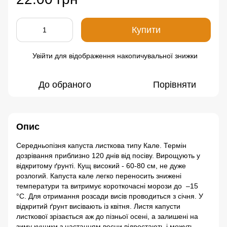
Купити
Увійти
для відображення накопичувальної знижки
%
До обраного
Порівняти
Опис
Середньопізня капуста листкова типу Кале. Термін
дозрівання приблизно 120 днів від посіву. Вирощують у
відкритому ґрунті. Кущ високий - 60-80 см, не дуже
розлогий. Капуста кале легко переносить знижені
температури та витримує короткочасні морози до –15
°C. Для отримання розсади висів проводиться з січня. У
відкритий ґрунт висівають із квітня. Листя капусти
листкової зрізається аж до пізньої осені, а залишені на
зиму кущики з настанням весни відростають і можуть