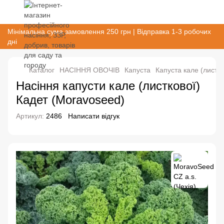
Мінімальна сума замовлення 250 грн | Відправка 1-3 робочих
дні
Каталог
НАСІННЯ ОВОЧІВ
Капуста
Капуста кале (листк
Насіння капусти кале (листкової)
Кадет (Moravoseed)
Артикул:
2486
Написати відгук