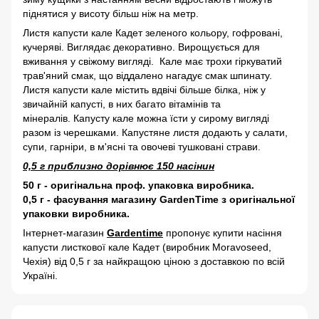
піднятися у висоту більш ніж на метр.
Листя капусти кале Кадет зеленого кольору, гофровані,
кучеряві. Виглядає декоративно. Вирощується для
вживання у свіжому вигляді. Кале має трохи гіркуватий
трав'яний смак, що віддалено нагадує смак шпинату.
Листя капусти кале містить вдвічі більше білка, ніж у
звичайній капусті, в них багато вітамінів та
мінералів. Капусту кале можна їсти у сирому вигляді
разом із черешками. Капустяне листя додають у салати,
супи, гарніри, в м'ясні та овочеві тушковані страви.
0,5 г приблизно дорівнює 150 насінин
50 г - оригінальна проф. упаковка виробника.
0,5 г - фасування магазину GardenTime з оригінальної
упаковки виробника.
Інтернет-магазин
Gardentime
пропонує купити насіння
капусти листкової кале Кадет
(виробник Moravoseed,
Чехія) від 0,5 г за найкращою ціною з доставкою по всій
Україні.