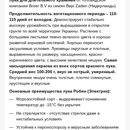
лука для длительного хранения
от голландской
компании Broer B.V из семян Bejo Zaden (Нидерланды).
Продолжительность вегетационного периода – 110-
115 дней от всходов.
Демонстрирует стабильно
высокую урожайность при выращивании в открытом
грунте по всей территории Украины. Растение с
большими листьями темно-зеленого цвета и хорошо
развитой корневой системой. Хорошо переносит
засушливые условия. Луковицы округлые и плотные,
выравненные по размеру, насыщенного, красно-
коричневого цвета, с высоким качеством чешуек.
Самая
насыщенная окраска из всех сортов красного лука.
Средний вес 100-200 г, вкус не острый, умеренный.
Внутренние чешуи очень толстые, плотно сомкнутые,
хрустящие и вкусные.
Основные преимущества лука Робин (Электрик):
Морозостойкий сорт - выдерживает понижение
температур до -15°C без укрытия.
Не стрелкуется - отсутствие стрелок даже в
нестабильных условиях
Устойчив к пероноспорозу и вирусным заболеваниям