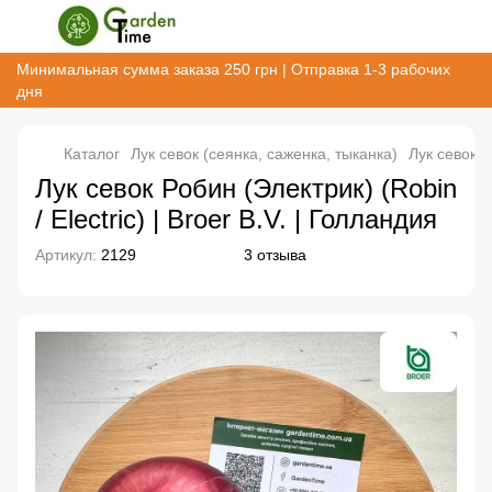
Минимальная сумма заказа 250 грн | Отправка 1-3 рабочих
дня
Каталог
Лук севок (сеянка, саженка, тыканка)
Лук севок (
Лук севок Робин (Электрик) (Robin
/ Electric) | Broer B.V. | Голландия
Артикул:
2129
3 отзыва