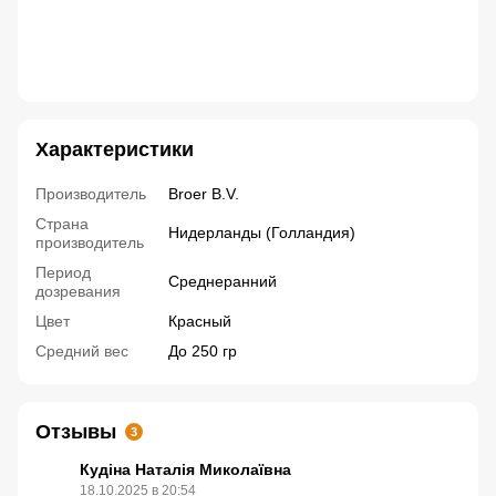
Озимый лук Электрик Морозостойкий сорт лука
Морозостойкий сорт красного лука Лук севок Радар Лук
сеянец Робин Лук не стреляемый Урожайный сорт лука
для посадки осенью
Характеристики
Производитель
Broer B.V.
Страна
Нидерланды (Голландия)
производитель
Период
Среднеранний
дозревания
Цвет
Красный
Средний вес
До 250 гр
Отзывы
3
Кудіна Наталія Миколаївна
18.10.2025 в 20:54