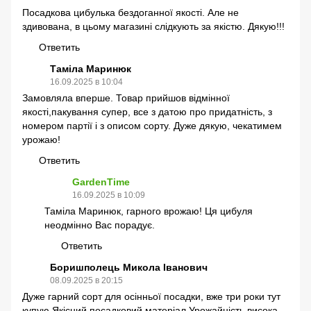
Посадкова цибулька бездоганної якості. Але не
здивована, в цьому магазині слідкують за якістю. Дякую!!!
Ответить
Таміла Маринюк
16.09.2025 в 10:04
Замовляла вперше. Товар прийшов відмінної
якості,пакування супер, все з датою про придатність, з
номером партії і з описом сорту. Дуже дякую, чекатимем
урожаю!
Ответить
GardenTime
16.09.2025 в 10:09
Таміла Маринюк, гарного врожаю! Ця цибуля
неодмінно Вас порадує.
Ответить
Боришполець Микола Іванович
08.09.2025 в 20:15
Дуже гарний сорт для осінньої посадки, вже три роки тут
купую.Якісний посадковий матеріал.Урожайність висока.