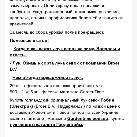
замульчировать. Полив сразу после посадки не
требуется. Уход традиционный: подкормка, рыхление,
прополка, поливы, профилактика болезней и защита от
вредителей.
За месяц до сбора урожая полив прекращают.
Полезные статьи:
–
Когда и как сажать лук севок на зиму. Вопросы и
ответы.
-
Лук. Озимые сорта лука севок от компании Broer
B.V.
-
Чем и когда подкармливать лук.
20 кг – официальная фасовка производителя
500 г, 1 кг, 5 кг - фасовка магазина GardenTime
Купить голландский оригинальный лук севок
Робин
(Электрик)
(Broer B.V., Нидерланды) по низкой цене с
доставкой Укрпочтой и Новой почтой по всей Украине
можно в интернет-магазине
Gardentime
.com.ua
. Купить
лук севок в каталоге Гардентайм.
Озимый лук Радар купить в интернете Озимый лук Робин