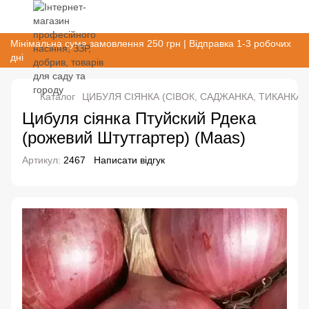
Мінімальна сума замовлення 250 грн | Відправка 1-3 робочих
дні
Каталог
ЦИБУЛЯ СІЯНКА (СІВОК, САДЖАНКА, ТИКАНКА)
Цибуля сіянка Птуйский Рдека
(рожевий Штутгартер) (Maas)
Артикул:
2467
Написати відгук