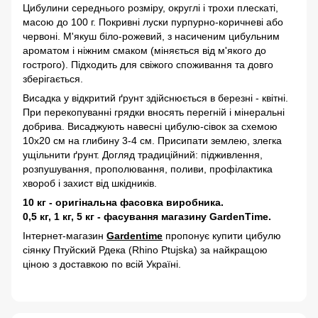
Цибулини середнього розміру, округлі і трохи плескаті,
масою до 100 г. Покривні луски пурпурно-коричневі або
червоні. М'якуш біло-рожевий, з насиченим цибульним
ароматом і ніжним смаком (міняється від м'якого до
гострого). Підходить для свіжого споживання та довго
зберігається.
Висадка у відкритий ґрунт здійснюється в березні - квітні.
При перекопуванні грядки вносять перегній і мінеральні
добрива. Висаджують навесні цибулю-сівок за схемою
10х20 см на глибину 3-4 см. Присипати землею, злегка
ущільнити ґрунт. Догляд традиційний: підживлення,
розпушування, прополювання, поливи, профілактика
хвороб і захист від шкідників.
10 кг - оригінальна фасовка виробника.
0,5 кг, 1 кг, 5 кг - фасування магазину GardenTime.
Інтернет-магазин
Gardentime
пропонує купити цибулю
сіянку Птуйский Рдека (Rhino Ptujska) за найкращою
ціною з доставкою по всій Україні.